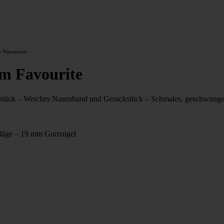
o Warenwert
m Favourite
ckstück – Weiches Nasenband und Genickstück – Schmales, geschwung
hläge – 19 mm Gurtzügel