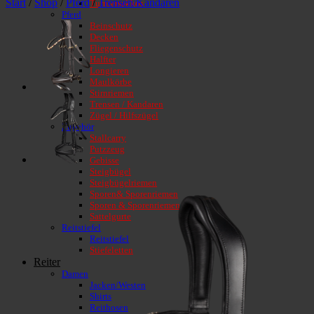
Start
/
Shop
/
Pferd
/
Trensen/Kandaren
Turniersakkos
Pferd
Beinschutz
Decken
Fliegenschutz
Halfter
Longieren
Maulkörbe
Stirnriemen
Trensen / Kandaren
Zügel / Hilfszügel
Zubehör
Stallcarry
Putzzeug
Gebisse
Steigbügel
Steigbügelriemen
Sporen& Sporenriemen
Sporen & Sporenriemen
Sattelgurte
Reitstiefel
Reitstiefel
Stiefeletten
Reiter
Damen
Jacken/Westen
Shirts
Reithosen