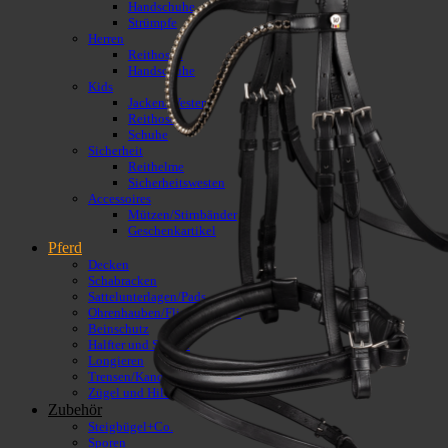
Handschuhe
Strümpfe
Herren
Reithosen
Handschuhe
Kids
Jacken/Westen
Reithosen
Schuhe
Sicherheit
Reithelme
Sicherheitswesten
Accessoires
Mützen/Stirnbänder
Geschenkartikel
Pferd
Decken
Schabracken
Sattelunterlagen/Pads
Ohrenhauben/Fliegenschutz
Beinschutz
Halfter und Stricke
Longieren
Trensen/Kandaren
Zügel und Hilfszügel
Zubehör
Steigbügel+Co.
Sporen