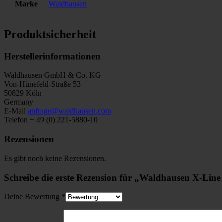
Marke
Waldhausen
Produktsicherheit
Herstellerinformationen
Waldhausen GmbH & Co. KG
Von-Hünefeld-Straße 53
50829 Köln
Germany
E-Mail
anfrage@waldhausen.com
Telefon + 49 (0) 221-5880-10
Rezensionen
Es gibt noch keine Rezensionen.
Schreibe die erste Rezension für „Waldhausen X-Lin
Deine Bewertung
*