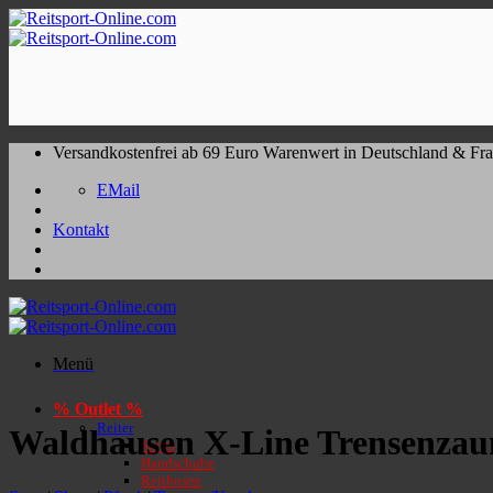
Zum
Inhalt
springen
Versandkostenfrei ab 69 Euro Warenwert in Deutschland & Fra
EMail
Kontakt
Menü
% Outlet %
Reiter
Waldhausen X-Line Trensenzau
Shirts
Handschuhe
Reithosen