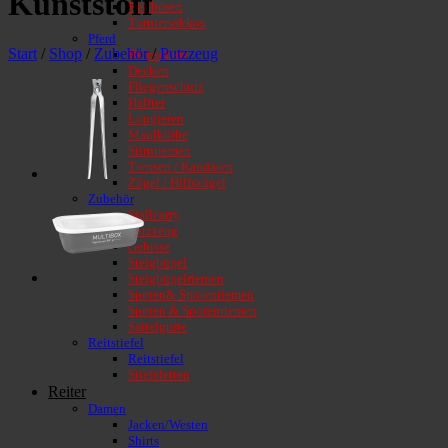
Kunststoff
Reithosen
Turniersakkos
Pferd
Start
/
Shop
/
Zubehör
/
Putzzeug
Beinschutz
Decken
Fliegenschutz
Halfter
Longieren
Maulkörbe
Stirnriemen
Trensen / Kandaren
Zügel / Hilfszügel
Zubehör
Stallcarry
Putzzeug
Gebisse
Steigbügel
Steigbügelriemen
Sporen& Sporenriemen
Sporen & Sporenriemen
Sattelgurte
Reitstiefel
Reitstiefel
Stiefeletten
Reiter
Damen
Jacken/Westen
Shirts