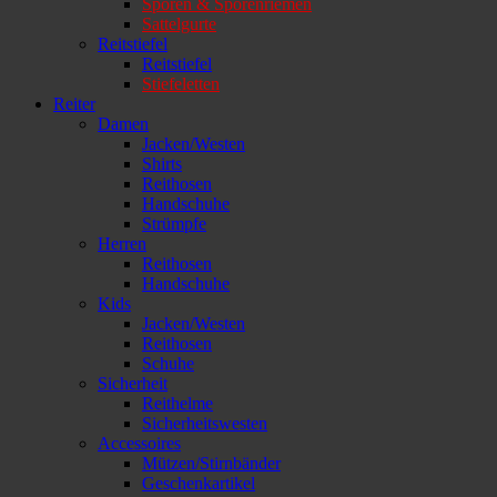
Sporen & Sporenriemen
Sattelgurte
Reitstiefel
Reitstiefel
Stiefeletten
Reiter
Damen
Jacken/Westen
Shirts
Reithosen
Handschuhe
Strümpfe
Herren
Reithosen
Handschuhe
Kids
Jacken/Westen
Reithosen
Schuhe
Sicherheit
Reithelme
Sicherheitswesten
Accessoires
Mützen/Stirnbänder
Geschenkartikel