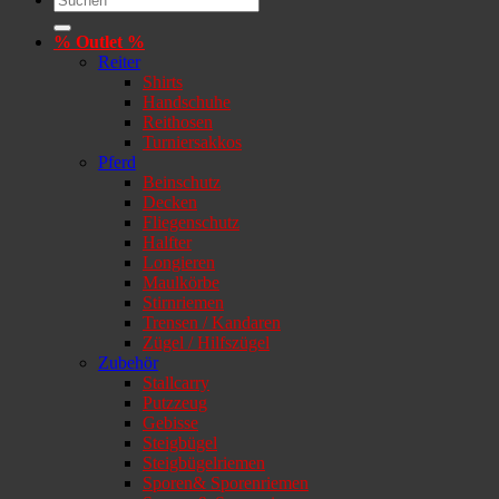
nach:
% Outlet %
Reiter
Shirts
Handschuhe
Reithosen
Turniersakkos
Pferd
Beinschutz
Decken
Fliegenschutz
Halfter
Longieren
Maulkörbe
Stirnriemen
Trensen / Kandaren
Zügel / Hilfszügel
Zubehör
Stallcarry
Putzzeug
Gebisse
Steigbügel
Steigbügelriemen
Sporen& Sporenriemen