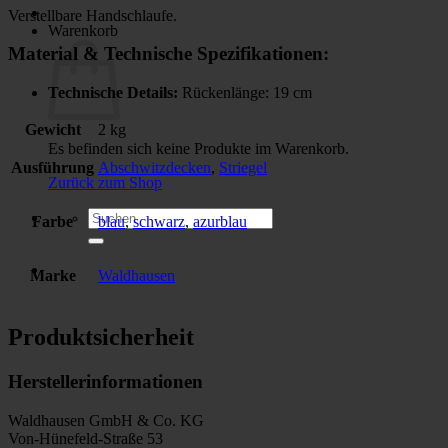
Verstellbare Handschlaufe.
Warenkorb
Material & Technische Spezifikationen:
Technische Details:
Rückenlänge: 19 cm
Gewicht
2 kg
Es befinden sich keine Produkte im Warenkorb.
Ausführung
Abschwitzdecken
,
Striegel
Zurück zum Shop
Suchen
Farbe
blau
,
schwarz
,
azurblau
nach:
Marke
Waldhausen
Produktsicherheit
Herstellerinformationen
Waldhausen GmbH & Co. KG
Von-Hünefeld-Straße 53