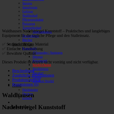
Sporen
Sattelgurte
Gebisse
Stallbedarf
Pflegeprodukte
Putzzeug
Turnierbedarf
Waldhausen Nadelstriegel Kunststoff – Praktisches und langlebiges
Startnummern
Equipment für die tägliche Pflege und den Stalleinsatz.
Zusatzfutter
Bücher
Stiefel & Co.
✅ Strapazierfähiges Material
Reitstiefel
✅ Einfache Handhabung
Allrounder / Springen
✅ Bewährte Qualität
Dressur
Polostiefel
Dieses Produkt ist derzeit nicht vorrätig und nicht verfügbar.
Stiefel-Outlet
Stiefeletten
Beschreibung
Sneaker
Zusätzliche Informationen
Chaps
Produktsicherheit
Zubehör Stiefel
Rezensionen (0)
Hund
Halsbänder
Waldhausen
Decken
Leinen
Nadelstriegel Kunststoff
[gtranslate]