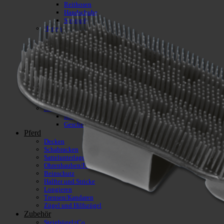
Reithosen
Handschuhe
Strümpfe
Herren
Reithosen
Handschuhe
Kids
Jacken/Westen
Reithosen
Schuhe
Sicherheit
Reithelme
Sicherheitswesten
Accessoires
Mützen/Stirnbänder
Geschenkartikel
Pferd
Decken
Schabracken
Sattelunterlagen/Pads
Ohrenhauben/Fliegenschutz
Beinschutz
Halfter und Stricke
Longieren
Trensen/Kandaren
Zügel und Hilfszügel
Zubehör
Steigbügel+Co.