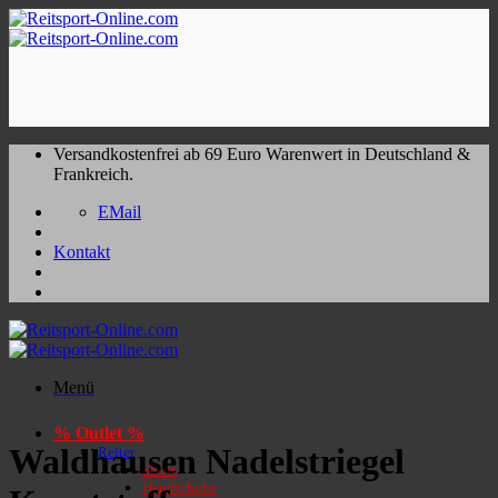
Zum
Inhalt
springen
Versandkostenfrei ab 69 Euro Warenwert in Deutschland &
Frankreich.
EMail
Kontakt
Menü
% Outlet %
Waldhausen Nadelstriegel
Reiter
Shirts
Handschuhe