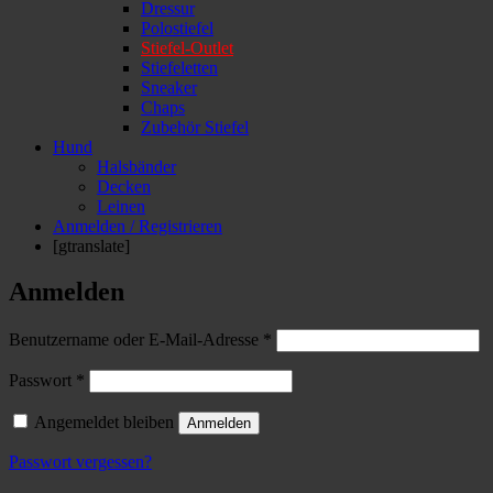
Dressur
Polostiefel
Stiefel-Outlet
Stiefeletten
Sneaker
Chaps
Zubehör Stiefel
Hund
Halsbänder
Decken
Leinen
Anmelden / Registrieren
[gtranslate]
Anmelden
Erforderlich
Benutzername oder E-Mail-Adresse
*
Erforderlich
Passwort
*
Angemeldet bleiben
Anmelden
Passwort vergessen?