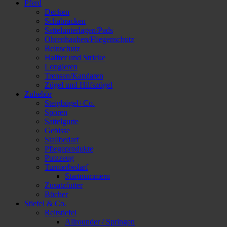
Pferd
Decken
Schabracken
Sattelunterlagen/Pads
Ohrenhauben/Fliegenschutz
Beinschutz
Halfter und Stricke
Longieren
Trensen/Kandaren
Zügel und Hilfszügel
Zubehör
Steigbügel+Co.
Sporen
Sattelgurte
Gebisse
Stallbedarf
Pflegeprodukte
Putzzeug
Turnierbedarf
Startnummern
Zusatzfutter
Bücher
Stiefel & Co.
Reitstiefel
Allrounder / Springen