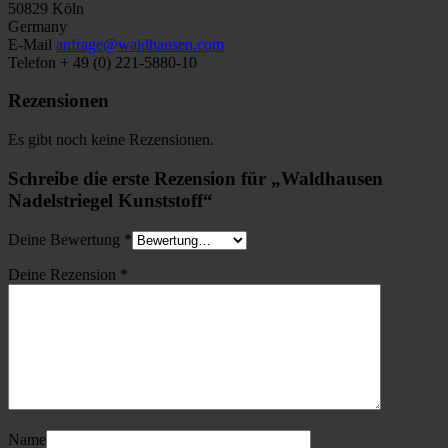
50829 Köln
Germany
E-Mail
anfrage@waldhausen.com
Telefon + 49 (0) 221-5880-10
Rezensionen
Es gibt noch keine Rezensionen.
Schreibe die erste Rezension für „Waldhausen
Nadelstriegel Kunststoff“
Deine Bewertung
*
Deine Rezension
*
Name