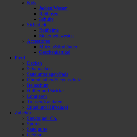
Kids
Jacken/Westen
Reithosen
Schuhe
Sicherheit
Reithelme
Sicherheitswesten
Accessoires
Mützen/Stirnbänder
Geschenkartikel
Pferd
Decken
Schabracken
Sattelunterlagen/Pads
Ohrenhauben/Fliegenschutz
Beinschutz
Halfter und Stricke
Longieren
Trensen/Kandaren
Zügel und Hilfszügel
Zubehör
Steigbügel+Co.
Sporen
Sattelgurte
Gebisse