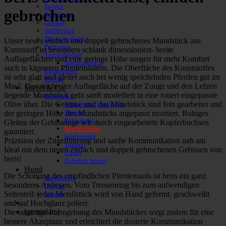
Sporen
gebrochen
Sattelgurte
Gebisse
Stallbedarf
Pflegeprodukte
Unser neues einfach und doppelt gebrochenes Mundstück aus
Putzzeug
Kunststoff ist besonders schlank dimensioniert- breite
Turnierbedarf
Auflageflächen und eine geringe Höhe sorgen für mehr Komfort
Startnummern
auch in kleineren Pferdemäulern. Die Oberfläche des Kunststoffes
Zusatzfutter
ist sehr glatt und gleitet auch bei wenig speichelnden Pferden gut im
Bücher
Maul. Das mit breiter Auflagefläche auf der Zunge und den Lefzen
Stiefel & Co.
liegende Mundstück geht sanft modelliert in eine rotiert eingepasste
Reitstiefel
Olive über. Die Gelenke und das Mittelstück sind fein gearbeitet und
Allrounder / Springen
Dressur
der geringen Höhe des Mundstücks angepasst montiert. Ruhiges
Polostiefel
Gleiten der Gebissringe wir durch eingearbeitete Kupferbuchsen
Stiefel-Outlet
garantiert.
Stiefeletten
Präzision der Zügelführung und sanfte Kommunikation nah am
Sneaker
Ideal mit dem neuen einfach und doppelt gebrochenen Gebissen von
Chaps
beris!
Zubehör Stiefel
Hund
Die Schonung des empfindlichen Pferdemauls ist beris ein ganz
Halsbänder
besonderes Anliegen. Vom Trensenring bis zum aufwendigen
Decken
Seitenteil: jedes Metallstück wird von Hand geformt, geschweißt
Leinen
und auf Hochglanz poliert.
[gtranslate]
Die neuartige Formgebung des Mundstückes sorgt zudem für eine
bessere Akzeptanz und erleichtert die dosierte Kommunikation