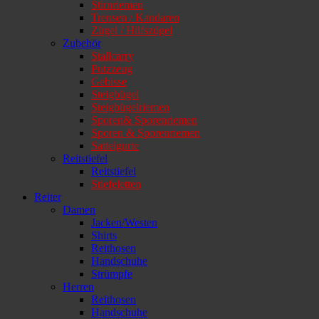
Stirnriemen
Trensen / Kandaren
Zügel / Hilfszügel
Zubehör
Stallcarry
Putzzeug
Gebisse
Steigbügel
Steigbügelriemen
Sporen& Sporenriemen
Sporen & Sporenriemen
Sattelgurte
Reitstiefel
Reitstiefel
Stiefeletten
Reiter
Damen
Jacken/Westen
Shirts
Reithosen
Handschuhe
Strümpfe
Herren
Reithosen
Handschuhe