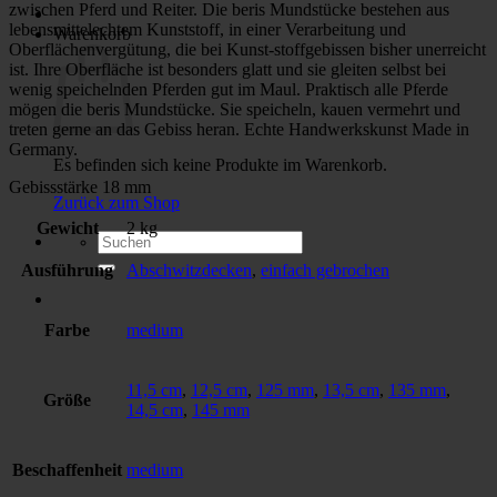
zwischen Pferd und Reiter. Die beris Mundstücke bestehen aus
lebensmittelechtem Kunststoff, in einer Verarbeitung und
Warenkorb
Oberflächenvergütung, die bei Kunst-stoffgebissen bisher unerreicht
ist. Ihre Oberfläche ist besonders glatt und sie gleiten selbst bei
wenig speichelnden Pferden gut im Maul. Praktisch alle Pferde
mögen die beris Mundstücke. Sie speicheln, kauen vermehrt und
treten gerne an das Gebiss heran. Echte Handwerkskunst Made in
Germany.
Es befinden sich keine Produkte im Warenkorb.
Gebissstärke 18 mm
Zurück zum Shop
Gewicht
2 kg
Suchen
nach:
Ausführung
Abschwitzdecken
,
einfach gebrochen
Farbe
medium
11,5 cm
,
12,5 cm
,
125 mm
,
13,5 cm
,
135 mm
,
Größe
14,5 cm
,
145 mm
Beschaffenheit
medium