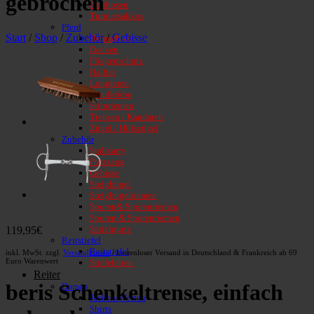
gebrochen
Reithosen
Turniersakkos
Pferd
Start
/
Shop
/
Zubehör
/
Gebisse
Beinschutz
Decken
Fliegenschutz
Halfter
Longieren
Maulkörbe
Stirnriemen
Trensen / Kandaren
Zügel / Hilfszügel
Zubehör
Stallcarry
Putzzeug
Gebisse
Steigbügel
Steigbügelriemen
Sporen& Sporenriemen
Sporen & Sporenriemen
Sattelgurte
119,95
€
Reitstiefel
Reitstiefel
inkl. MwSt.
zzgl.
Versandkosten
/ kostenloser Versand in Deutschland & Frankreich ab 69
Euro Warenwert
Stiefeletten
Reiter
beris Schenkeltrense, einfach
Damen
Jacken/Westen
Shirts