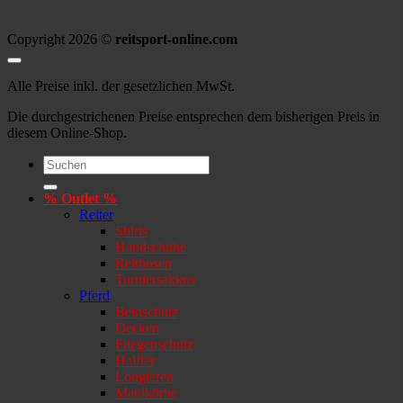
Copyright 2026 ©
reitsport-online.com
Alle Preise inkl. der gesetzlichen MwSt.
Die durchgestrichenen Preise entsprechen dem bisherigen Preis in
diesem Online-Shop.
Suchen
nach:
% Outlet %
Reiter
Shirts
Handschuhe
Reithosen
Turniersakkos
Pferd
Beinschutz
Decken
Fliegenschutz
Halfter
Longieren
Maulkörbe