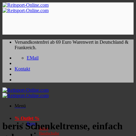
Zum
Inhalt
springen
Versandkostenfrei ab 69 Euro Warenwert in Deutschland &
Frankreich.
EMail
Kontakt
Menü
% Outlet %
beris Schenkeltrense, einfach
Reiter
Shirts
Handschuhe