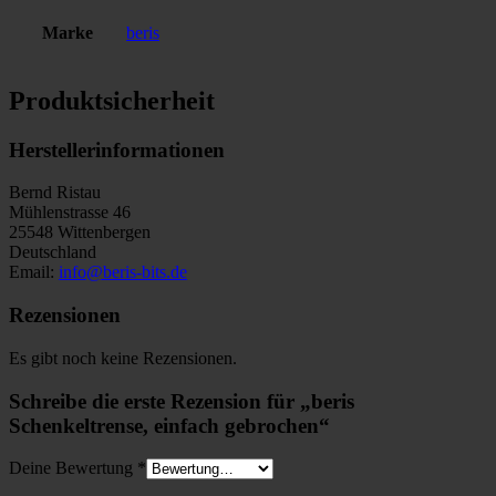
Marke
beris
Produktsicherheit
Herstellerinformationen
Bernd Ristau
Mühlenstrasse 46
25548 Wittenbergen
Deutschland
Email:
info@beris-bits.de
Rezensionen
Es gibt noch keine Rezensionen.
Schreibe die erste Rezension für „beris
Schenkeltrense, einfach gebrochen“
Deine Bewertung
*